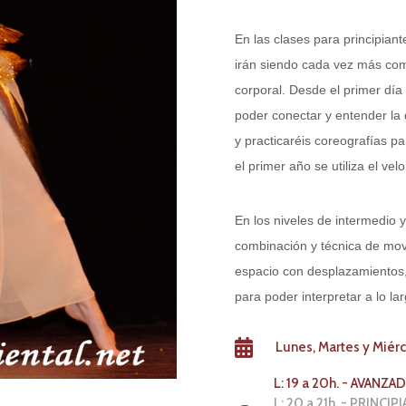
En las
clases para principiant
irán siendo cada vez más com
corporal. Desde el primer día
poder conectar y entender la 
y practicaréis coreografías p
el primer año se utiliza el velo
En los niveles de intermedio y
combinación y técnica de mo
espacio con desplazamientos, 
para poder interpretar a lo la
Lunes, Martes y Miér
L: 19 a 20h. - AVAN
L: 20 a 21h. - PRINCI