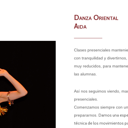
Danza Oriental
Aida
Clases presenciales mantenie
con tranquilidad y divertirnos
muy reducidos, para mantener
las alumnas.
Así nos seguimos viendo, ma
presenciales.
Comenzamos siempre con un ca
Damos una especi
prepararnos.
técnica de los movimientos pa