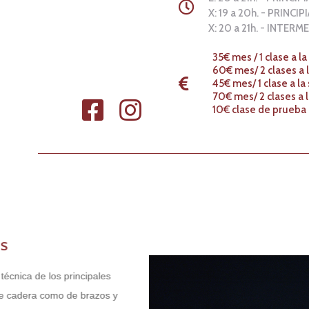
X: 19 a 20h. - PRINCI
X: 20 a 21h. - INTERM
35€ mes / 1 clase a 
60€ mes/ 2 clases a
45€ mes/ 1 clase a 
70€ mes/ 2 clases 
10€ clase de prueba
ca de los principales
adera como de brazos y