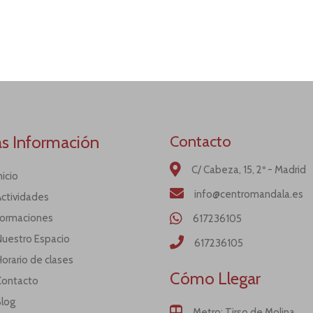
s Información
Contacto
C/ Cabeza, 15, 2º - Madrid
nicio
info@centromandala.es
Actividades
Formaciones
617236105
Nuestro Espacio
617236105
orario de clases
Cómo Llegar
Contacto
Blog
Metro: Tirso de Molina