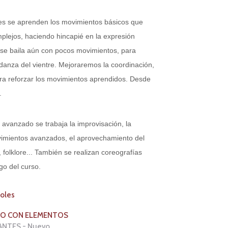
es
se aprenden los movimientos básicos que
plejos, haciendo hincapié en la expresión
 se baila aún con pocos movimientos, para
danza del vientre. Mejoraremos la coordinación,
ara reforzar los movimientos aprendidos. Desde
.
 avanzado se trabaja la improvisación, la
vimientos avanzados, el aprovechamiento del
folklore... También se realizan coreografías
rgo del curso.
coles
ZADO CON ELEMENTOS
PIANTES - Nuevo