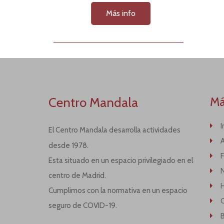
Más info
Centro Mandala
Má
I
El Centro Mandala desarrolla actividades
desde 1978.
Esta situado en un espacio privilegiado en el
centro de Madrid.
H
Cumplimos con la normativa en un espacio
seguro de COVID-19.