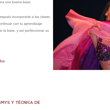
 una buena base.
és incorporarte a las clases
nuar con tu aprendizaje.
base, y así perfeccionar su
 y técnica de