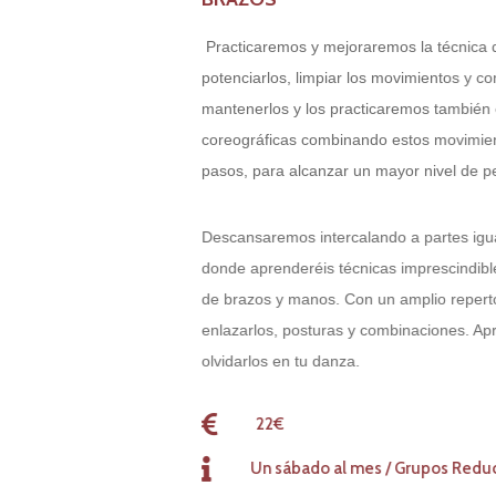
Practicaremos y mejoraremos la técnica de vib
potenciarlos, limpiar los movimientos y combina
mantenerlos y los practicaremos también en p
coreográficas combinando estos movimientos co
pasos, para alcanzar un mayor nivel de perfecc
Descansaremos intercalando a partes iguales la o
donde aprenderéis técnicas imprescindibles de
de brazos y manos. Con un amplio repertorio d
enlazarlos, posturas y combinaciones. Aprenderá
olvidarlos en tu danza.
22€
Un sábado al mes / Grupos Reducidos